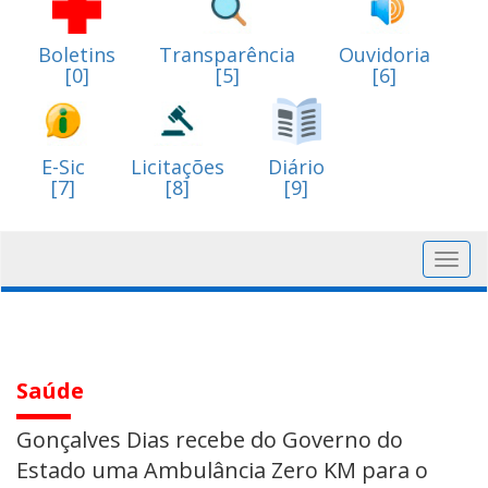
Boletins
Transparência
Ouvidoria
[0]
[5]
[6]
E-Sic
Licitações
Diário
[7]
[8]
[9]
Toggl
navig
Saúde
Gonçalves Dias recebe do Governo do
Estado uma Ambulância Zero KM para o