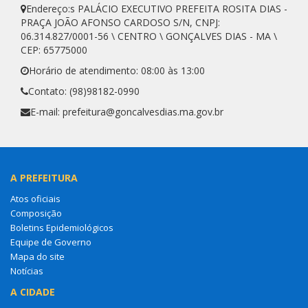
Endereço:s PALÁCIO EXECUTIVO PREFEITA ROSITA DIAS -
PRAÇA JOÃO AFONSO CARDOSO S/N, CNPJ:
06.314.827/0001-56 \ CENTRO \ GONÇALVES DIAS - MA \
CEP: 65775000
Horário de atendimento: 08:00 às 13:00
Contato: (98)98182-0990
E-mail: prefeitura@goncalvesdias.ma.gov.br
A PREFEITURA
Atos oficiais
Composição
Boletins Epidemiológicos
Equipe de Governo
Mapa do site
Notícias
A CIDADE