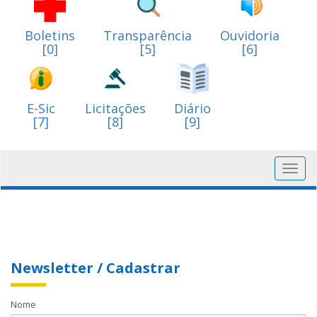
Boletins
Transparência
Ouvidoria
[0]
[5]
[6]
E-Sic
Licitações
Diário
[7]
[8]
[9]
Toggl
navig
Newsletter / Cadastrar
Nome