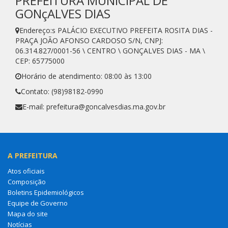
PREFEITURA MUNICIPAL DE
GONçALVES DIAS
Endereço:s PALÁCIO EXECUTIVO PREFEITA ROSITA DIAS -
PRAÇA JOÃO AFONSO CARDOSO S/N, CNPJ:
06.314.827/0001-56 \ CENTRO \ GONÇALVES DIAS - MA \
CEP: 65775000
Horário de atendimento: 08:00 às 13:00
Contato: (98)98182-0990
E-mail: prefeitura@goncalvesdias.ma.gov.br
A PREFEITURA
Atos oficiais
Composição
Boletins Epidemiológicos
Equipe de Governo
Mapa do site
Notícias