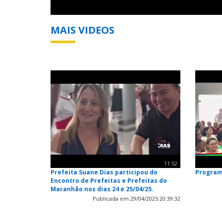
MAIS VIDEOS
11:52
Prefeita Suane Dias participou do
Program
Encontro de Prefeitas e Prefeitas do
Maranhão nos dias 24 e 25/04/25.
Publicada em 29/04/2025 20:39:32