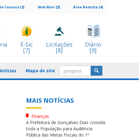
le Conosco [2]
Web Mail [3]
Área Restrita [4]
ria
E-Sic
Licitações
Diário
[7]
[8]
[9]
Notícias
Mapa do site
MAIS NOTÍCIAS
Finanças
A Prefeitura de Gonçalves Dias convida
toda a População para Audiência
Pública das Metas Fiscais do 1º