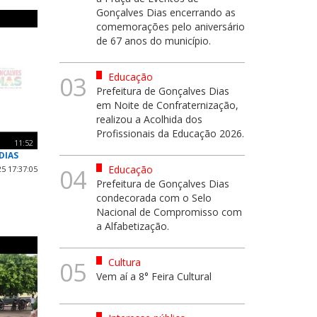
Gonçalves Dias encerrando as
comemorações pelo aniversário
de 67 anos do município.
Educação
03
Prefeitura de Gonçalves Dias
em Noite de Confraternização,
realizou a Acolhida dos
Profissionais da Educação 2026.
11:52
DIAS
Educação
5 17:37:05
04
Prefeitura de Gonçalves Dias
condecorada com o Selo
Nacional de Compromisso com
a Alfabetização.
Cultura
05
Vem aí a 8° Feira Cultural