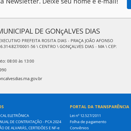
a Newsletter. Deixe seu nome e e-mail!
MUNICIPAL DE GONçALVES DIAS
 EXECUTIVO PREFEITA ROSITA DIAS - PRAÇA JOÃO AFONSO
6.314.827/0001-56 \ CENTRO \ GONÇALVES DIAS - MA \ CEP:
to: 08:00 às 13:00
0990
oncalvesdias.ma.gov.br
OS
PORTAL DA TRANSPARÊNCIA
SCAL ELETRÔNICA
Lei nº 12.527/2011
NUAL DE CONTRATAÇÃO - PCA 2024
Folha de pagamento
ÃO DE ALVARÁS, CERTIDÕES E NF-e
Convênios