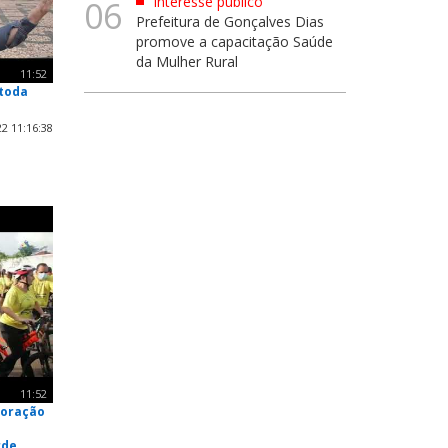
Interesse público
06
Prefeitura de Gonçalves Dias
promove a capacitação Saúde
da Mulher Rural
11:52
 toda
2 11:16:38
11:52
moração
rde