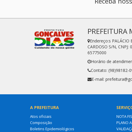
Receba noss
PREFEITURA 
Endereço:s PALÁCIO
CARDOSO S/N, CNPJ: 0
65775000
Horário de atendimen
Contato: (98)98182-
E-mail: prefeitura@g
A PREFEITURA
SERVIÇ
Atos oficiais
NOTA FI
Composição
PLANO A
Boletins Epidemiológicos
VALIDAÇ