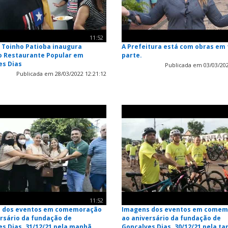
11:52
o Toinho Patioba inaugura
A Prefeitura está com obras em
 Restaurante Popular em
parte.
es Dias
Publicada em 03/03/202
Publicada em 28/03/2022 12:21:12
11:52
 dos eventos em comemoração
Imagens dos eventos em come
ersário da fundação de
ao aniversário da fundação de
s Dias. 31/12/21 pela manhã
Gonçalves Dias. 30/12/21 pela ta