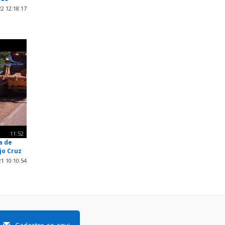
2 12:18:17
11:52
a de
jo Cruz
1 10:10:54