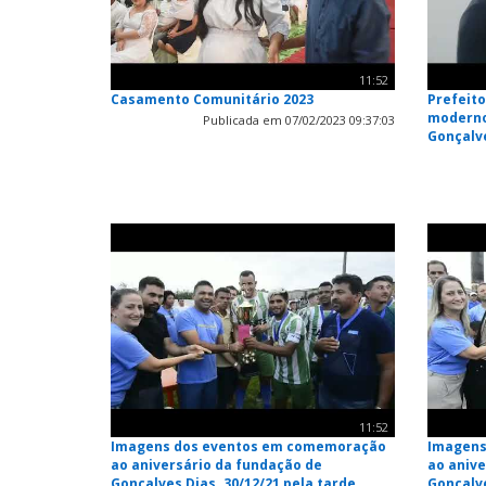
11:52
Casamento Comunitário 2023
Prefeit
moderno
Publicada em 07/02/2023 09:37:03
Gonçalv
11:52
Imagens dos eventos em comemoração
Imagens
ao aniversário da fundação de
ao aniv
Gonçalves Dias. 30/12/21 pela tarde
Gonçalve