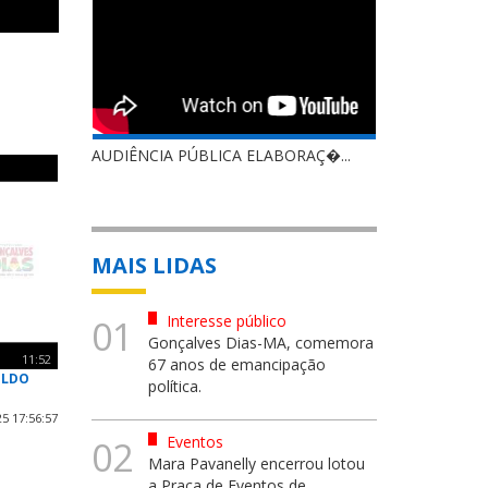
AUDIÊNCIA PÚBLICA ELABORAÇ�...
MAIS LIDAS
Interesse público
01
Gonçalves Dias-MA, comemora
11:52
67 anos de emancipação
 LDO
política.
5 17:56:57
Eventos
02
Mara Pavanelly encerrou lotou
a Praça de Eventos de