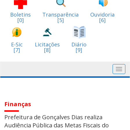
Boletins
Transparência
Ouvidoria
[0]
[5]
[6]
E-Sic
Licitações
Diário
[7]
[8]
[9]
Toggl
navig
Finanças
Prefeitura de Gonçalves Dias realiza
Audiência Pública das Metas Fiscais do