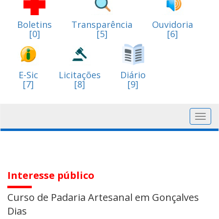
Boletins
Transparência
Ouvidoria
[0]
[5]
[6]
E-Sic
Licitações
Diário
[7]
[8]
[9]
Toggl
navig
Interesse público
Curso de Padaria Artesanal em Gonçalves
Dias