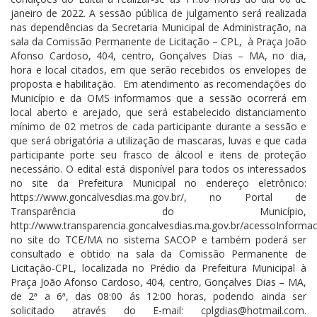
janeiro de 2022. A sessão pública de julgamento será realizada
nas dependências da Secretaria Municipal de Administração, na
sala da Comissão Permanente de Licitação – CPL, à Praça João
Afonso Cardoso, 404, centro, Gonçalves Dias – MA, no dia,
hora e local citados, em que serão recebidos os envelopes de
proposta e habilitação. Em atendimento as recomendações do
Município e da OMS informamos que a sessão ocorrerá em
local aberto e arejado, que será estabelecido distanciamento
mínimo de 02 metros de cada participante durante a sessão e
que será obrigatória a utilização de mascaras, luvas e que cada
participante porte seu frasco de álcool e itens de proteção
necessário. O edital está disponível para todos os interessados
no
site
da Prefeitura Municipal no endereço eletrônico:
https://www.goncalvesdias.ma.gov.br/, no Portal de
Transparência do Município,
http://www.transparencia.goncalvesdias.ma.gov.br/acessoInformaca
no
site
do TCE/MA no
sistema
SACOP e também poderá ser
consultado e obtido na sala da Comissão Permanente de
Licitação-CPL, localizada no Prédio da Prefeitura Municipal à
Praça João Afonso Cardoso, 404, centro, Gonçalves Dias – MA,
de 2ª a 6ª, das 08:00 ás 12:00 horas, podendo ainda ser
solicitado através do E-mail: cplgdias@hotmail.com.