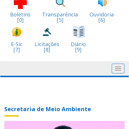
Boletins
Transparência
Ouvidoria
[0]
[5]
[6]
E-Sic
Licitações
Diário
[7]
[8]
[9]
Toggl
navig
Secretaria de Meio Ambiente