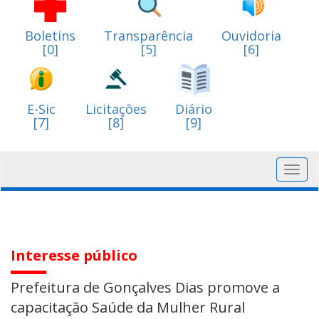
Boletins
Transparência
Ouvidoria
[0]
[5]
[6]
E-Sic
Licitações
Diário
[7]
[8]
[9]
Toggl
navig
Interesse público
Prefeitura de Gonçalves Dias promove a
capacitação Saúde da Mulher Rural