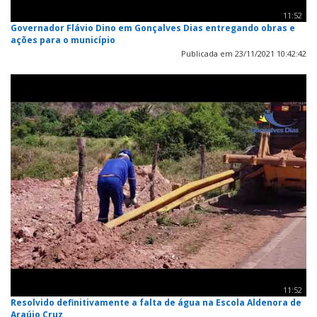
11:52
Governador Flávio Dino em Gonçalves Dias entregando obras e
ações para o município
Publicada em 23/11/2021 10:42:42
11:52
Resolvido definitivamente a falta de água na Escola Aldenora de
Araújo Cruz