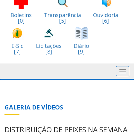
Boletins
Transparência
Ouvidoria
[0]
[5]
[6]
E-Sic
Licitações
Diário
[7]
[8]
[9]
Toggl
navig
GALERIA DE VÍDEOS
DISTRIBUIÇÃO DE PEIXES NA SEMANA