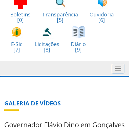
Boletins
Transparência
Ouvidoria
[0]
[5]
[6]
E-Sic
Licitações
Diário
[7]
[8]
[9]
Toggl
navig
GALERIA DE VÍDEOS
Governador Flávio Dino em Gonçalves