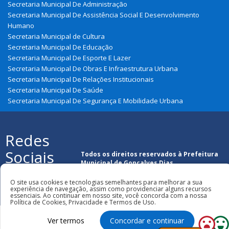
Secretaria Municipal De Administração
Secretaria Municipal De Assistência Social E Desenvolvimento
Humano
Secretaria Municipal de Cultura
Secretaria Municipal De Educação
Secretaria Municipal De Esporte E Lazer
Secretaria Municipal De Obras E Infraestrutura Urbana
Secretaria Municipal De Relações Institucionais
Secretaria Municipal De Saúde
Secretaria Municipal De Segurança E Mobilidade Urbana
Redes
Sociais
Todos os direitos reservados à Prefeitura
Municipal de Gonçalves Dias
O site usa cookies e tecnologias semelhantes para melhorar a sua
experiência de navegação, assim como providenciar alguns recursos
essenciais. Ao continuar em nosso site, você concorda com a nossa
Política de Cookies, Privacidade e Termos de Uso.
Ver termos
Concordar e continuar